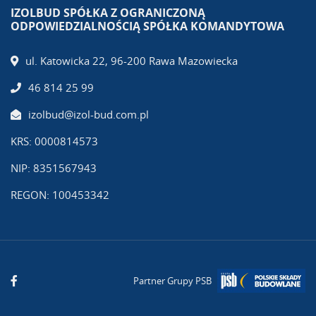
IZOLBUD SPÓŁKA Z OGRANICZONĄ
ODPOWIEDZIALNOŚCIĄ SPÓŁKA KOMANDYTOWA
ul. Katowicka 22, 96-200 Rawa Mazowiecka
46 814 25 99
izolbud@izol-bud.com.pl
KRS: 0000814573
NIP: 8351567943
REGON: 100453342
Partner Grupy PSB